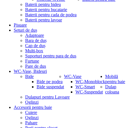
Baterii pentru bideu
Baterii pentru bucatarie
Baterii pentru cada de podea
Baterii pentru lavoar
Pisuare
Seturi de duș
Adaptoare
Bara de duș
Cap de duș
Multi-box
Suporturi pentru para de dus
Furtune
Pare de dus
WC-Vase, Bideuri
Bide
WC-Vase
Mobilă
Bide pe podea
WC-Monoblock
pentru baie
Bide suspendat
WC-Smart
Dulap
WC-Suspendat
coloana
Dulapuri pentru Lavoare
Oglinzi
Accesorii pentru baie
Cuiere
Oglinzi
Pahare
Perii pentru closet