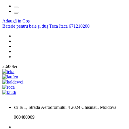
Adaugă în Coş
Baterie pentru baie și duș Teca Itaca 671210200
2.600lei
str-la 1, Strada Aerodromului 4 2024 Chisinau, Moldova
060480009