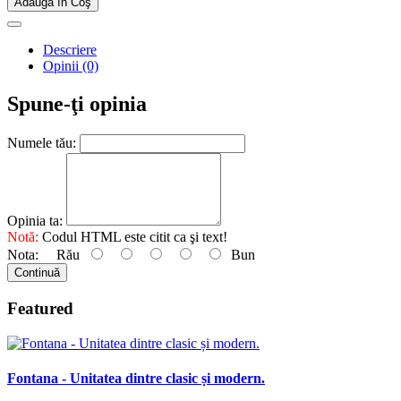
Adaugă în Coş
Descriere
Opinii (0)
Spune-ţi opinia
Numele tău:
Opinia ta:
Notă:
Codul HTML este citit ca şi text!
Nota:
Rău
Bun
Continuă
Featured
Fontana - Unitatea dintre clasic și modern.