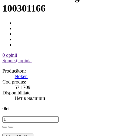
100301166
0 opinii
Spune-ţi opinia
Producători:
Noken
Cod produs:
57.1709
Disponibilitate:
Нет в наличии
0lei