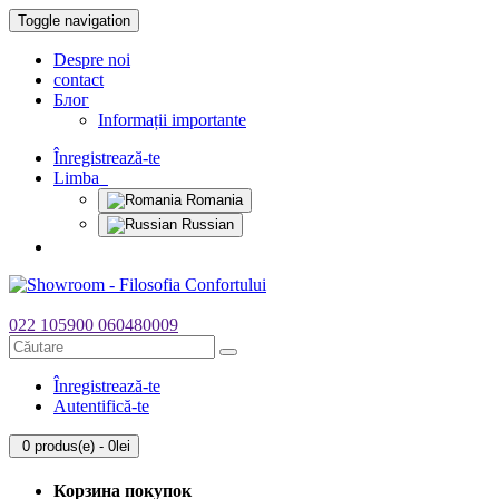
Toggle navigation
Despre noi
contact
Блог
Informații importante
Înregistrează-te
Limba
Romania
Russian
022 105900
060480009
Înregistrează-te
Autentifică-te
0 produs(e) - 0lei
Корзина покупок