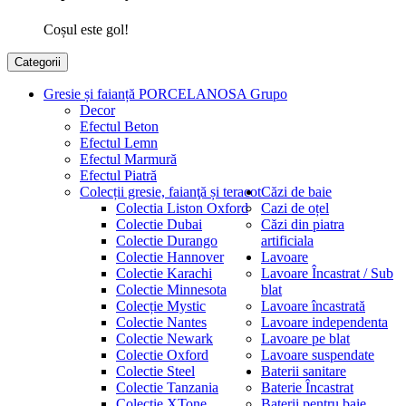
Coșul este gol!
Categorii
Gresie și faianță PORCELANOSA Grupo
Decor
Efectul Beton
Efectul Lemn
Efectul Marmură
Efectul Piatră
Colecții gresie, faianţă și teracot
Căzi de baie
Colectia Liston Oxford
Cazi de oțel
Colectie Dubai
Căzi din piatra
Colectie Durango
artificiala
Colectie Hannover
Lavoare
Colectie Karachi
Lavoare Încastrat / Sub
Colectie Minnesota
blat
Colecție Mystic
Lavoare încastrată
Colectie Nantes
Lavoare independenta
Colectie Newark
Lavoare pe blat
Colectie Oxford
Lavoare suspendate
Colectie Steel
Baterii sanitare
Colectie Tanzania
Baterie Încastrat
Colectie XTone
Baterii pentru baie