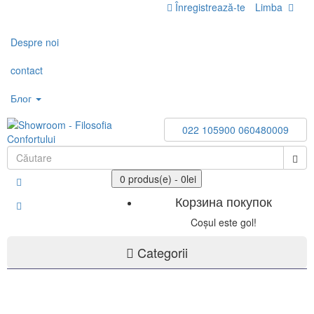
Înregistrează-te
Limba
Toggle
navigation
Despre noi
contact
Блог
022 105900
060480009
0 produs(e) - 0lei
Корзина покупок
Coșul este gol!
Categorii
Gresie și faianță PORCELANOSA Grupo
Căzi de baie