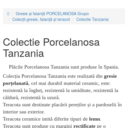
Gresie și faianță PORCELANOSA Grupo
Colecții gresie, faianţă și teracot
Colectie Tanzania
Colectie Porcelanosa
Tanzania
Plăcile Porcelanosa Tanzania sunt produse în Spania.
Colecția Porcelanosa Tanzania este realizată din
gresie
porțelanată
, cel mai durabil material ceramic, este:
rezistentă la îngheț, rezistentă la umiditate, rezistentă la
căldură, rezistentă la uzură.
Teracota sunt destinate placării pereților și a pardoselii în
interior sau exterior.
Teracota ceramice imită diferite tipuri de
lemn
.
Teracota sunt produse cu margini
rectificate
pe o