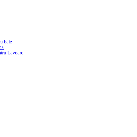
u baie
na
ntru Lavoare