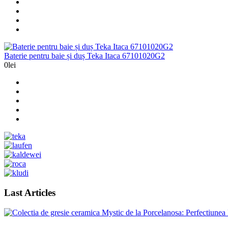
Baterie pentru baie și duș Teka Itaca 67101020G2
0lei
Last Articles