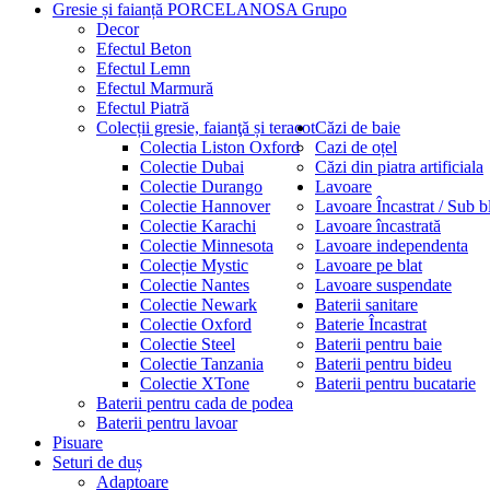
Gresie și faianță PORCELANOSA Grupo
Decor
Efectul Beton
Efectul Lemn
Efectul Marmură
Efectul Piatră
Colecții gresie, faianţă și teracot
Căzi de baie
Colectia Liston Oxford
Cazi de oțel
Colectie Dubai
Căzi din piatra artificiala
Colectie Durango
Lavoare
Colectie Hannover
Lavoare Încastrat / Sub b
Colectie Karachi
Lavoare încastrată
Colectie Minnesota
Lavoare independenta
Colecție Mystic
Lavoare pe blat
Colectie Nantes
Lavoare suspendate
Colectie Newark
Baterii sanitare
Colectie Oxford
Baterie Încastrat
Colectie Steel
Baterii pentru baie
Colectie Tanzania
Baterii pentru bideu
Colectie XTone
Baterii pentru bucatarie
Baterii pentru cada de podea
Baterii pentru lavoar
Pisuare
Seturi de duș
Adaptoare