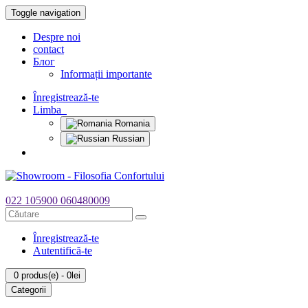
Toggle navigation
Despre noi
contact
Блог
Informații importante
Înregistrează-te
Limba
Romania
Russian
022 105900
060480009
Înregistrează-te
Autentifică-te
0 produs(e) - 0lei
Categorii