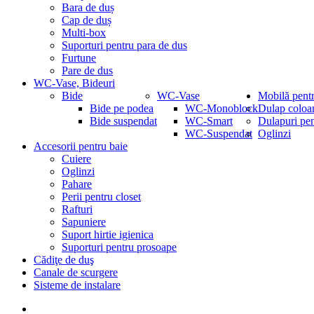
Bara de duș
Cap de duș
Multi-box
Suporturi pentru para de dus
Furtune
Pare de dus
WC-Vase, Bideuri
Bide
WC-Vase
Mobilă pentr
Bide pe podea
WC-Monoblock
Dulap coloa
Bide suspendat
WC-Smart
Dulapuri pe
WC-Suspendat
Oglinzi
Accesorii pentru baie
Cuiere
Oglinzi
Pahare
Perii pentru closet
Rafturi
Sapuniere
Suport hirtie igienica
Suporturi pentru prosoape
Cădiţe de duş
Canale de scurgere
Sisteme de instalare