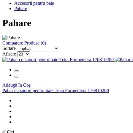
Accesorii pentru baie
Pahare
Pahare
Comparare Produse (0)
Sortare
Afisare
Adaugă în Coş
Pahar cu suport pentru baie Teka Formentera 170810200
410lei