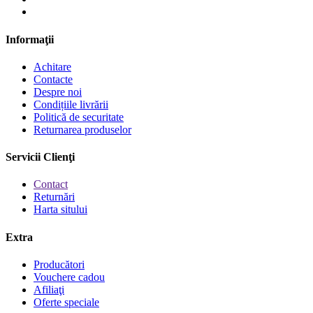
Informaţii
Achitare
Contacte
Despre noi
Condițiile livrării
Politică de securitate
Returnarea produselor
Servicii Clienţi
Contact
Returnări
Harta sitului
Extra
Producători
Vouchere cadou
Afiliaţi
Oferte speciale