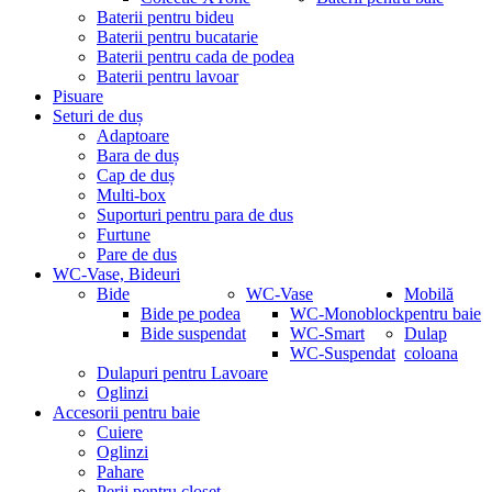
Baterii pentru bideu
Baterii pentru bucatarie
Baterii pentru cada de podea
Baterii pentru lavoar
Pisuare
Seturi de duș
Adaptoare
Bara de duș
Cap de duș
Multi-box
Suporturi pentru para de dus
Furtune
Pare de dus
WC-Vase, Bideuri
Bide
WC-Vase
Mobilă
Bide pe podea
WC-Monoblock
pentru baie
Bide suspendat
WC-Smart
Dulap
WC-Suspendat
coloana
Dulapuri pentru Lavoare
Oglinzi
Accesorii pentru baie
Cuiere
Oglinzi
Pahare
Perii pentru closet