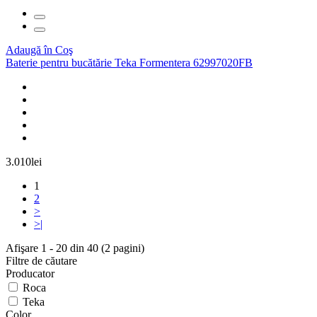
Adaugă în Coş
Baterie pentru bucătărie Teka Formentera 62997020FB
3.010lei
1
2
>
>|
Afişare 1 - 20 din 40 (2 pagini)
Filtre de căutare
Producator
Roca
Teka
Color