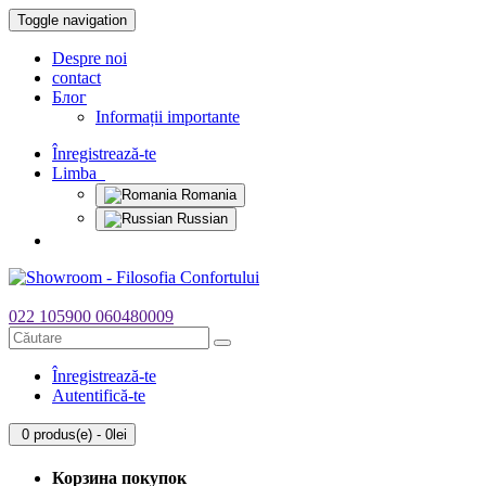
Toggle navigation
Despre noi
contact
Блог
Informații importante
Înregistrează-te
Limba
Romania
Russian
022 105900
060480009
Înregistrează-te
Autentifică-te
0 produs(e) - 0lei
Корзина покупок