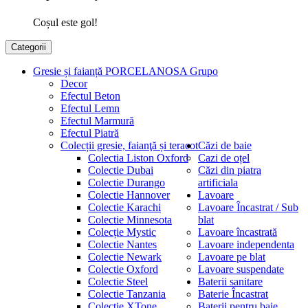
Coșul este gol!
Categorii
Gresie și faianță PORCELANOSA Grupo
Decor
Efectul Beton
Efectul Lemn
Efectul Marmură
Efectul Piatră
Colecții gresie, faianţă și teracot
Căzi de baie
Colectia Liston Oxford
Cazi de oțel
Colectie Dubai
Căzi din piatra
Colectie Durango
artificiala
Colectie Hannover
Lavoare
Colectie Karachi
Lavoare Încastrat / Sub
Colectie Minnesota
blat
Colecție Mystic
Lavoare încastrată
Colectie Nantes
Lavoare independenta
Colectie Newark
Lavoare pe blat
Colectie Oxford
Lavoare suspendate
Colectie Steel
Baterii sanitare
Colectie Tanzania
Baterie Încastrat
Colectie XTone
Baterii pentru baie