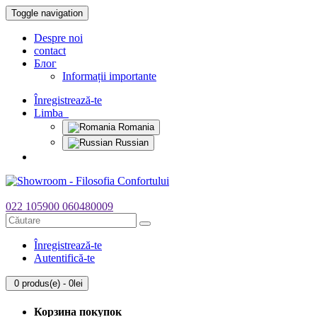
Toggle navigation
Despre noi
contact
Блог
Informații importante
Înregistrează-te
Limba
Romania
Russian
022 105900
060480009
Înregistrează-te
Autentifică-te
0 produs(e) - 0lei
Корзина покупок