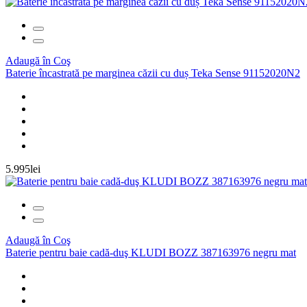
Adaugă în Coş
Baterie încastrată pe marginea căzii cu duș Teka Sense 91152020N2
5.995lei
Adaugă în Coş
Baterie pentru baie cadă-duş KLUDI BOZZ 387163976 negru mat