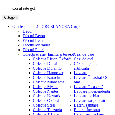
Coșul este gol!
Categorii
Gresie și faianță PORCELANOSA Grupo
Decor
Efectul Beton
Efectul Lemn
Efectul Marmură
Efectul Piatră
Colecții gresie, faianţă și teracot
Căzi de baie
Colectia Liston Oxford
Cazi de oțel
Colectie Dubai
Căzi din piatra
Colectie Durango
artificiala
Colectie Hannover
Lavoare
Colectie Karachi
Lavoare Încastrat / Sub
Colectie Minnesota
blat
Colecție Mystic
Lavoare încastrată
Colectie Nantes
Lavoare independenta
Colectie Newark
Lavoare pe blat
Colectie Oxford
Lavoare suspendate
Colectie Steel
Baterii sanitare
Colectie Tanzania
Baterie Încastrat
Colectie XTone
Baterii pentru baie