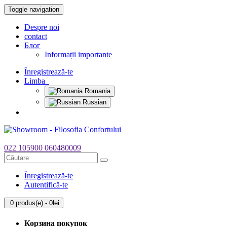
Toggle navigation
Despre noi
contact
Блог
Informații importante
Înregistrează-te
Limba
Romania
Russian
022 105900
060480009
Înregistrează-te
Autentifică-te
0 produs(e) - 0lei
Корзина покупок