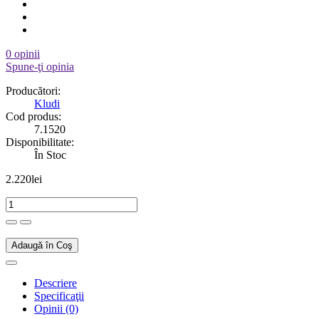
0 opinii
Spune-ţi opinia
Producători:
Kludi
Cod produs:
7.1520
Disponibilitate:
În Stoc
2.220lei
Adaugă în Coş
Descriere
Specificaţii
Opinii (0)