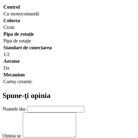
Control
Cu monocomandă
Colorea
Crom
Pipa de rotație
Pipa de rotație
Standart de conectarea
1/2
Aerator
Da
Mecanism
Cartuș ceramic
Spune-ţi opinia
Numele tău:
Opinia ta: