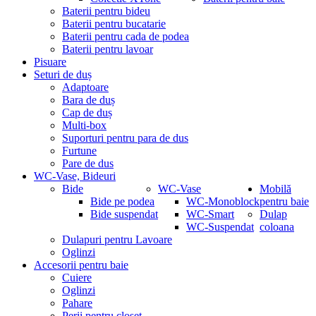
Baterii pentru bideu
Baterii pentru bucatarie
Baterii pentru cada de podea
Baterii pentru lavoar
Pisuare
Seturi de duș
Adaptoare
Bara de duș
Cap de duș
Multi-box
Suporturi pentru para de dus
Furtune
Pare de dus
WC-Vase, Bideuri
Bide
WC-Vase
Mobilă
Bide pe podea
WC-Monoblock
pentru baie
Bide suspendat
WC-Smart
Dulap
WC-Suspendat
coloana
Dulapuri pentru Lavoare
Oglinzi
Accesorii pentru baie
Cuiere
Oglinzi
Pahare
Perii pentru closet