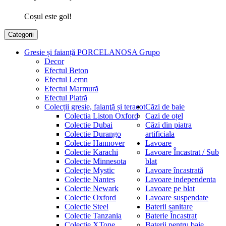
Coșul este gol!
Categorii
Gresie și faianță PORCELANOSA Grupo
Decor
Efectul Beton
Efectul Lemn
Efectul Marmură
Efectul Piatră
Colecții gresie, faianţă și teracot
Căzi de baie
Colectia Liston Oxford
Cazi de oțel
Colectie Dubai
Căzi din piatra
Colectie Durango
artificiala
Colectie Hannover
Lavoare
Colectie Karachi
Lavoare Încastrat / Sub
Colectie Minnesota
blat
Colecție Mystic
Lavoare încastrată
Colectie Nantes
Lavoare independenta
Colectie Newark
Lavoare pe blat
Colectie Oxford
Lavoare suspendate
Colectie Steel
Baterii sanitare
Colectie Tanzania
Baterie Încastrat
Colectie XTone
Baterii pentru baie