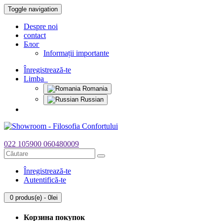
Toggle navigation
Despre noi
contact
Блог
Informații importante
Înregistrează-te
Limba
Romania
Russian
022 105900
060480009
Înregistrează-te
Autentifică-te
0 produs(e) - 0lei
Корзина покупок