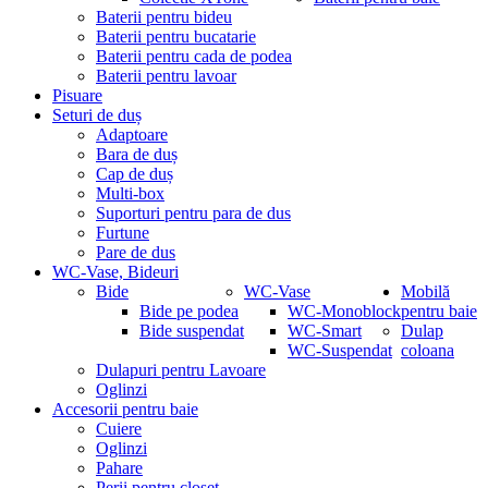
Baterii pentru bideu
Baterii pentru bucatarie
Baterii pentru cada de podea
Baterii pentru lavoar
Pisuare
Seturi de duș
Adaptoare
Bara de duș
Cap de duș
Multi-box
Suporturi pentru para de dus
Furtune
Pare de dus
WC-Vase, Bideuri
Bide
WC-Vase
Mobilă
Bide pe podea
WC-Monoblock
pentru baie
Bide suspendat
WC-Smart
Dulap
WC-Suspendat
coloana
Dulapuri pentru Lavoare
Oglinzi
Accesorii pentru baie
Cuiere
Oglinzi
Pahare
Perii pentru closet