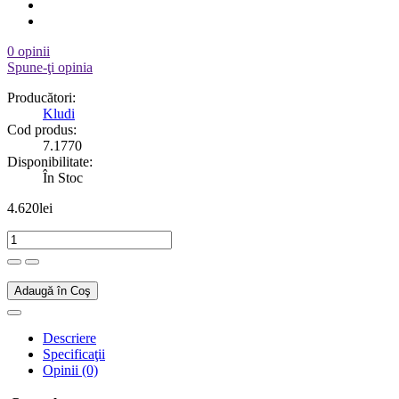
0 opinii
Spune-ţi opinia
Producători:
Kludi
Cod produs:
7.1770
Disponibilitate:
În Stoc
4.620lei
Adaugă în Coş
Descriere
Specificaţii
Opinii (0)