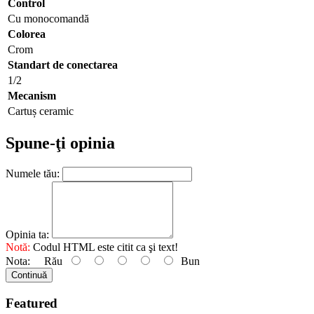
Control
Cu monocomandă
Colorea
Crom
Standart de conectarea
1/2
Mecanism
Cartuș ceramic
Spune-ţi opinia
Numele tău:
Opinia ta:
Notă:
Codul HTML este citit ca şi text!
Nota:
Rău
Bun
Continuă
Featured