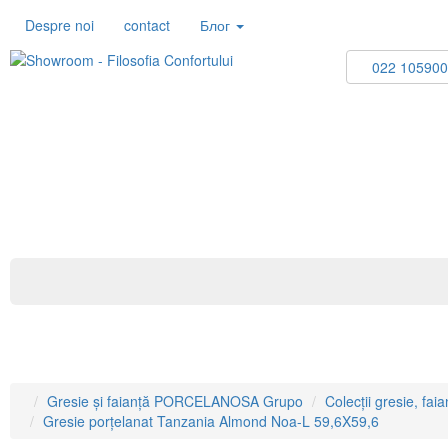
Despre noi
contact
Блог
022 10590
Gresie și faianță PORCELANOSA Grupo
Căzi de baie
L
Gresie și faianță PORCELANOSA Grupo
Colecții gresie, faia
Gresie porțelanat Tanzania Almond Noa-L 59,6X59,6