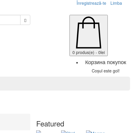
Înregistrează-te
Limba
0 produs(e) - 0lei
Корзина покупок
Coșul este gol!
ase, Bideuri
Mobilă pentru baie
Featured