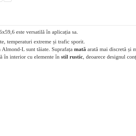
9,6 este versatilă în aplicația sa.
e, temperaturi extreme și trafic sporit.
 Almond-L sunt tăiate.
Suprafața
mată
arată mai discretă și 
ă în interior cu elemente în
stil rustic
, deoarece designul con