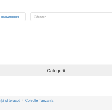
0
060480009
Categorii
avoare
Baterii sanitare
Pisuare
Seturi de duș
WC-V
nţă și teracot
Colectie Tanzania