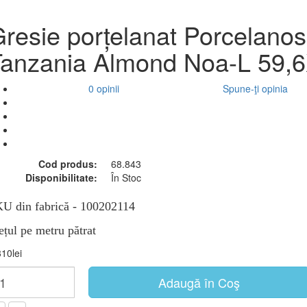
resie porțelanat Porcelano
anzania Almond Noa-L 59,
0 opinii
Spune-ţi opinia
Cod produs:
68.843
Disponibilitate:
În Stoc
U din fabrică
-
100202114
ețul pe metru pătrat
310lei
Adaugă în Coş