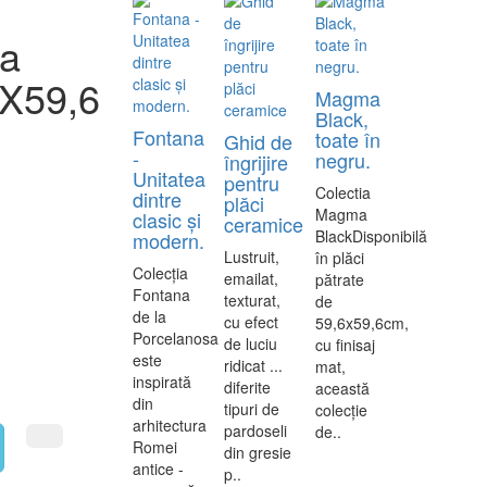
sa
6X59,6
Magma
Black,
Fontana
toate în
Ghid de
-
negru.
îngrijire
Unitatea
pentru
Colectia
dintre
plăci
Magma
clasic și
ceramice
BlackDisponibilă
modern.
Lustruit,
în plăci
Colecția
emailat,
pătrate
Fontana
texturat,
de
de la
cu efect
59,6x59,6cm,
Porcelanosa
de luciu
cu finisaj
este
ridicat ...
mat,
inspirată
diferite
această
din
tipuri de
colecție
arhitectura
pardoseli
de..
Romei
din gresie
antice -
p..