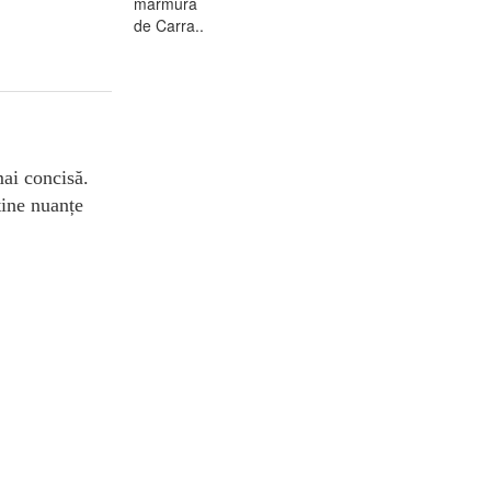
marmură
de Carra..
mai concisă.
ține nuanțe