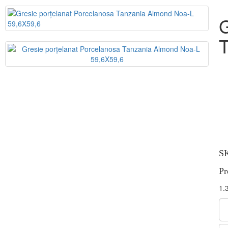
G
T
SK
Pr
1.