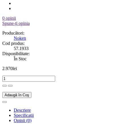
0 opinii
Spune-ţi opinia
Producători:
Noken
Cod produs:
57.1933
Disponibilitate:
În Stoc
2.970lei
Adaugă în Coş
Descriere
Specificaţii
Opinii (0)