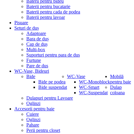
Baterii pentru bideu
Baterii pentru bucatarie
Baterii pentru cada de podea
Baterii pentru lavoar
Pisuare
Seturi de duș
Adaptoare
Bara de duș
Cap de duș
Multi-box
Suporturi pentru para de dus
Furtune
Pare de dus
WC-Vase, Bideuri
Bide
WC-Vase
Mobilă
Bide pe podea
WC-Monoblock
pentru baie
Bide suspendat
WC-Smart
Dulap
WC-Suspendat
coloana
Dulapuri pentru Lavoare
Oglinzi
Accesorii pentru baie
Cuiere
Oglinzi
Pahare
Perii pentru closet