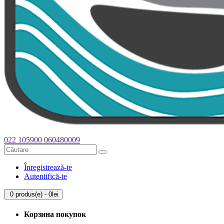
022 105900
060480009
Înregistrează-te
Autentifică-te
0 produs(e) - 0lei
Корзина покупок