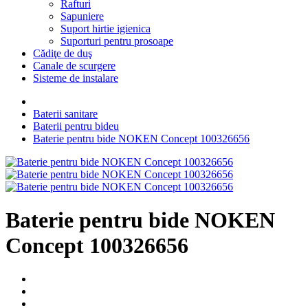
Rafturi
Sapuniere
Suport hirtie igienica
Suporturi pentru prosoape
Cădiţe de duş
Canale de scurgere
Sisteme de instalare
Baterii sanitare
Baterii pentru bideu
Baterie pentru bide NOKEN Concept 100326656
Baterie pentru bide NOKEN
Concept 100326656