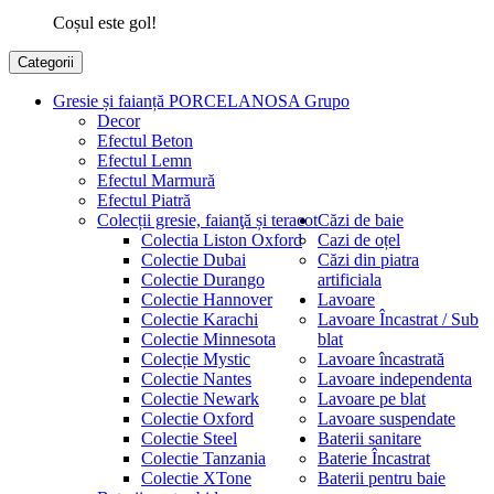
Coșul este gol!
Categorii
Gresie și faianță PORCELANOSA Grupo
Decor
Efectul Beton
Efectul Lemn
Efectul Marmură
Efectul Piatră
Colecții gresie, faianţă și teracot
Căzi de baie
Colectia Liston Oxford
Cazi de oțel
Colectie Dubai
Căzi din piatra
Colectie Durango
artificiala
Colectie Hannover
Lavoare
Colectie Karachi
Lavoare Încastrat / Sub
Colectie Minnesota
blat
Colecție Mystic
Lavoare încastrată
Colectie Nantes
Lavoare independenta
Colectie Newark
Lavoare pe blat
Colectie Oxford
Lavoare suspendate
Colectie Steel
Baterii sanitare
Colectie Tanzania
Baterie Încastrat
Colectie XTone
Baterii pentru baie