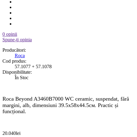
0 opinii
Spune-ţi opinia
Producători:
Roca
Cod produs:
57.1077 + 57.1078
Disponibilitate:
În Stoc
Roca Beyond A3460B7000
WC ceramic, suspendat, fără
margini, alb, dimensiuni
39.5х58х44.5см
. Practic și
funcțional.
20.040lei