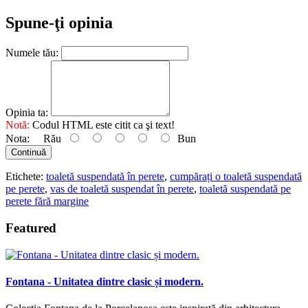
Spune-ţi opinia
Numele tău:
Opinia ta:
Notă:
Codul HTML este citit ca şi text!
Nota:
Rău
Bun
Continuă
Etichete:
toaletă suspendată în perete
,
cumpărați o toaletă suspendată
pe perete
,
vas de toaletă suspendat în perete
,
toaletă suspendată pe
perete fără margine
Featured
Fontana - Unitatea dintre clasic și modern.