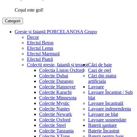
Coșul este gol!
Categorii
Gresie și faianță PORCELANOSA Grupo
Decor
Efectul Beton
Efectul Lemn
Efectul Marmură
Efectul Piatră
Colecții gresie, faianţă și teracot
Căzi de baie
Colectia Liston Oxford
Cazi de oțel
Colectie Dubai
Căzi din piatra
Colectie Durango
artificiala
Colectie Hannover
Lavoare
Colectie Karachi
Lavoare Încastrat / Sub
Colectie Minnesota
blat
Colecție Mystic
Lavoare încastrată
Colectie Nantes
Lavoare independenta
Colectie Newark
Lavoare pe blat
Colectie Oxford
Lavoare suspendate
Colectie Steel
Baterii sanitare
Colectie Tanzania
Baterie Încastrat
Colectie XTone
Baterii pentru baie