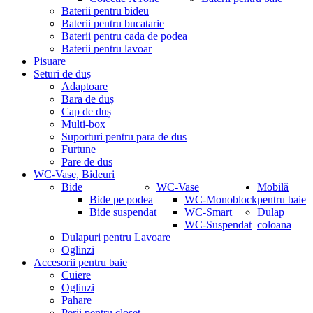
Baterii pentru bideu
Baterii pentru bucatarie
Baterii pentru cada de podea
Baterii pentru lavoar
Pisuare
Seturi de duș
Adaptoare
Bara de duș
Cap de duș
Multi-box
Suporturi pentru para de dus
Furtune
Pare de dus
WC-Vase, Bideuri
Bide
WC-Vase
Mobilă
Bide pe podea
WC-Monoblock
pentru baie
Bide suspendat
WC-Smart
Dulap
WC-Suspendat
coloana
Dulapuri pentru Lavoare
Oglinzi
Accesorii pentru baie
Cuiere
Oglinzi
Pahare
Perii pentru closet