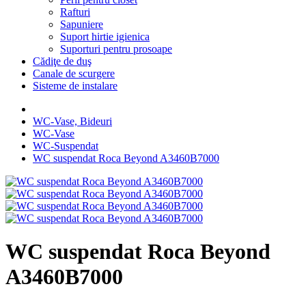
Rafturi
Sapuniere
Suport hirtie igienica
Suporturi pentru prosoape
Cădiţe de duş
Canale de scurgere
Sisteme de instalare
WC-Vase, Bideuri
WC-Vase
WC-Suspendat
WC suspendat Roca Beyond A3460B7000
WC suspendat Roca Beyond
A3460B7000