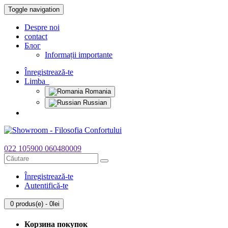
Toggle navigation
Despre noi
contact
Блог
Informații importante
Înregistrează-te
Limba
Romania
Russian
022 105900
060480009
Înregistrează-te
Autentifică-te
0 produs(e) - 0lei
Корзина покупок