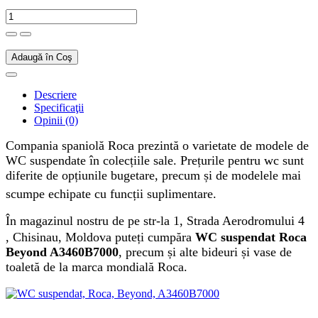
Adaugă în Coş
Descriere
Specificaţii
Opinii (0)
Compania spaniolă Roca prezintă o varietate de modele de
WC suspendate în colecțiile sale. Prețurile pentru wc sunt
diferite de opțiunile bugetare, precum și de modelele mai
scumpe echipate cu funcții suplimentare.
În magazinul nostru de pe
str-la 1, Strada Aerodromului 4
, Chisinau, Moldova
puteți cumpăra
WC suspendat Roca
Beyond A3460B7000
, precum și alte bideuri și vase de
toaletă de la marca mondială
Roca
.