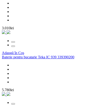
3.010lei
Adaugă în Coş
Baterie pentru bucatarie Teka IC 939 339390200
5.780lei