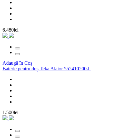
6.480lei
Adaugă în Coş
Baterie pentru duș Teka Alaior 552410200-h
1.500lei