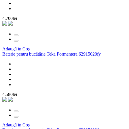
4.700lei
Adaugă în Coş
Baterie pentru bucătărie Teka Formentera 62915020fy
4.580lei
Adaugă în Coş