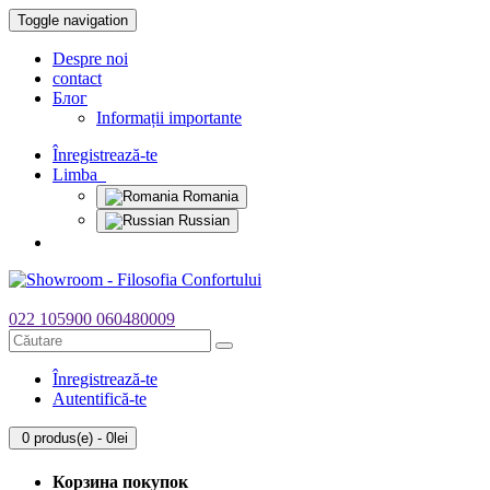
Toggle navigation
Despre noi
contact
Блог
Informații importante
Înregistrează-te
Limba
Romania
Russian
022 105900
060480009
Înregistrează-te
Autentifică-te
0 produs(e) - 0lei
Корзина покупок