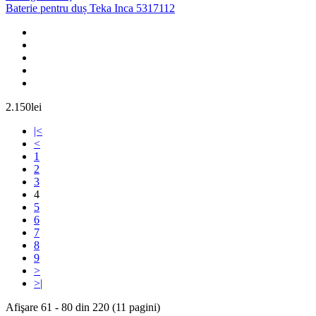
Baterie pentru duș Teka Inca 5317112
2.150lei
|<
<
1
2
3
4
5
6
7
8
9
>
>|
Afişare 61 - 80 din 220 (11 pagini)