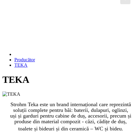
Cădiţe de duş
Canale de scurgere
Sisteme de instalare
Producător
TEKA
TEKA
Strohm Teka este un brand internațional care reprezintă
soluții complete pentru băi: baterii, dulapuri, oglinzi,
uși și garduri pentru cabine de duș, accesorii, precum și
produse din material compozit - căzi, cădițe de duș,
toalete și bideuri și din ceramică – WC și bideu.