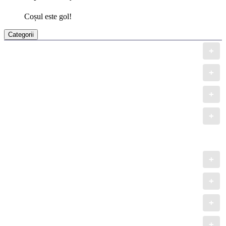
Coșul este gol!
Categorii
Gresie și faianță PORCELANOSA Grupo
Căzi de baie
Lavoare
Baterii sanitare
Pisuare
Seturi de duș
WC-Vase, Bideuri
Mobilă pentru baie
Accesorii pentru baie