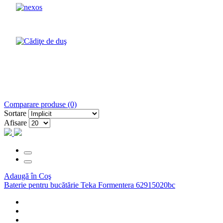
Comparare produse (0)
Sortare
Afisare
Adaugă în Coş
Baterie pentru bucătărie Teka Formentera 62915020bc