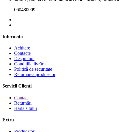
060480009
Informaţii
Achitare
Contacte
Despre noi
Condițiile livrării
Politică de securitate
Returnarea produselor
Servicii Clienţi
Contact
Returnări
Harta sitului
Extra
Producători