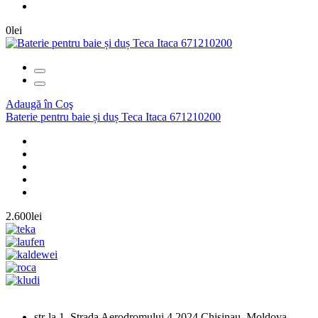
0lei
Adaugă în Coş
Baterie pentru baie și duș Teca Itaca 671210200
2.600lei
str-la 1, Strada Aerodromului 4 2024 Chisinau, Moldova