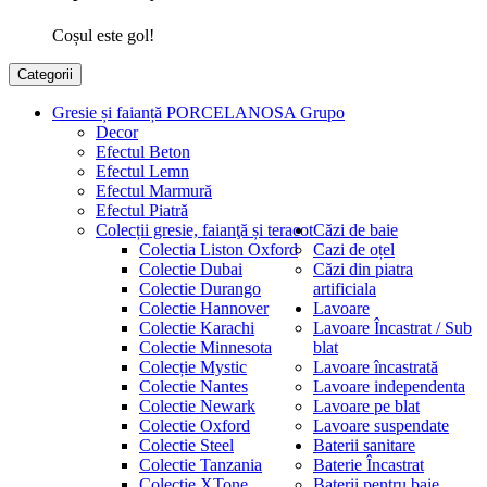
Coșul este gol!
Categorii
Gresie și faianță PORCELANOSA Grupo
Decor
Efectul Beton
Efectul Lemn
Efectul Marmură
Efectul Piatră
Colecții gresie, faianţă și teracot
Căzi de baie
Colectia Liston Oxford
Cazi de oțel
Colectie Dubai
Căzi din piatra
Colectie Durango
artificiala
Colectie Hannover
Lavoare
Colectie Karachi
Lavoare Încastrat / Sub
Colectie Minnesota
blat
Colecție Mystic
Lavoare încastrată
Colectie Nantes
Lavoare independenta
Colectie Newark
Lavoare pe blat
Colectie Oxford
Lavoare suspendate
Colectie Steel
Baterii sanitare
Colectie Tanzania
Baterie Încastrat
Colectie XTone
Baterii pentru baie