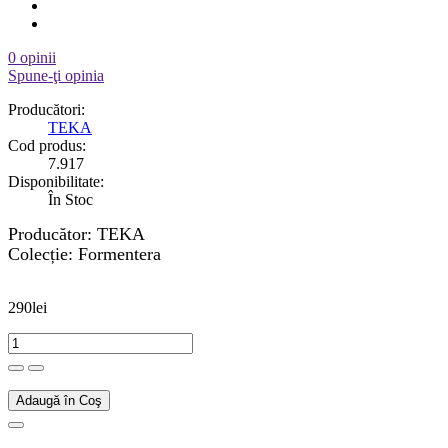
0 opinii
Spune-ţi opinia
Producători:
TEKA
Cod produs:
7.917
Disponibilitate:
În Stoc
Producător: TEKA
Colecție:
Formentera
290lei
Adaugă în Coş