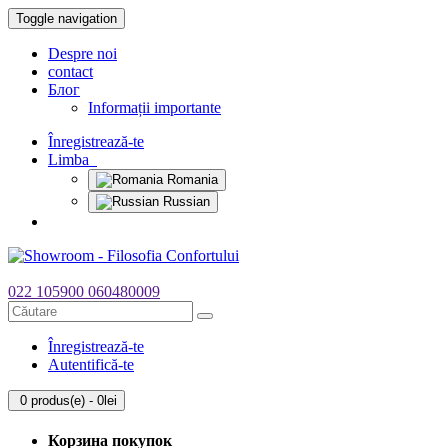
Toggle navigation
Despre noi
contact
Блог
Informații importante
Înregistrează-te
Limba
Romania
Russian
022 105900
060480009
Înregistrează-te
Autentifică-te
0 produs(e) - 0lei
Корзина покупок