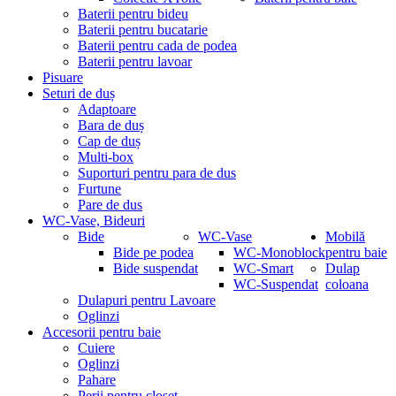
Baterii pentru bideu
Baterii pentru bucatarie
Baterii pentru cada de podea
Baterii pentru lavoar
Pisuare
Seturi de duș
Adaptoare
Bara de duș
Cap de duș
Multi-box
Suporturi pentru para de dus
Furtune
Pare de dus
WC-Vase, Bideuri
Bide
WC-Vase
Mobilă
Bide pe podea
WC-Monoblock
pentru baie
Bide suspendat
WC-Smart
Dulap
WC-Suspendat
coloana
Dulapuri pentru Lavoare
Oglinzi
Accesorii pentru baie
Cuiere
Oglinzi
Pahare
Perii pentru closet