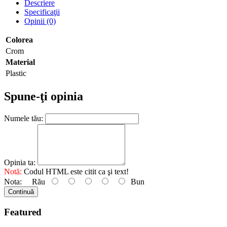
Descriere
Specificaţii
Opinii (0)
Colorea
Crom
Material
Plastic
Spune-ţi opinia
Numele tău:
Opinia ta:
Notă:
Codul HTML este citit ca şi text!
Nota:
Rău
Bun
Continuă
Featured