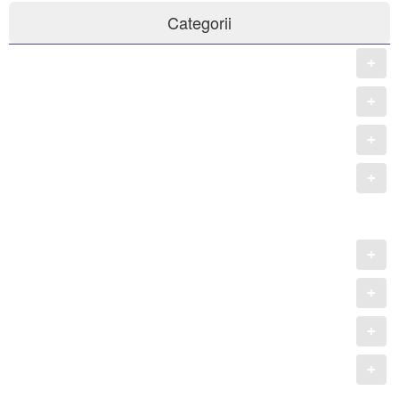
Categorii
Gresie și faianță PORCELANOSA Grupo
Căzi de baie
Lavoare
Baterii sanitare
Pisuare
Seturi de duș
WC-Vase, Bideuri
Mobilă pentru baie
Accesorii pentru baie