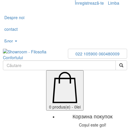
Înregistrează-te
Limba
Toggle
navigation
Despre noi
contact
Блог
022 105900
060480009
0 produs(e) - 0lei
Корзина покупок
Coșul este gol!