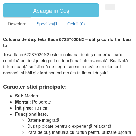
Adaugă în Coş
Descriere
Specificaţii
Opinii (0)
Coloană de duș Teka Itaca 67237020N2 – stil și confort în baia
ta
Teka Itaca 67237020N2 este o coloană de duș modernă, care
combină un design elegant cu funcționalitate avansată. Realizată
într-o nuanță sofisticată de negru, aceasta devine un element
deosebit al băii și oferă confort maxim în timpul dușului.
Caracteristici principale:
Stil:
Modern
Montaj:
Pe perete
Înălțime:
131 cm
Funcționalitate:
Baterie integrată
Duș tip ploaie pentru o experiență relaxantă
Para de duș manuală cu furtun pentru utilizare ușoară