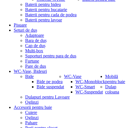
Baterii pentru bideu
Baterii pentru bucatarie
Baterii pentru cada de podea
Baterii pentru lavoar
Pisuare
Seturi de duș
Adaptoare
Bara de duș
Cap de duș
Multi-box
Suporturi pentru para de dus
Furtune
Pare de dus
WC-Vase, Bideuri
Bide
WC-Vase
Mobilă
Bide pe podea
WC-Monoblock
pentru baie
Bide suspendat
WC-Smart
Dulap
WC-Suspendat
coloana
Dulapuri pentru Lavoare
Oglinzi
Accesorii pentru baie
Cuiere
Oglinzi
Pahare
Perii pentru closet