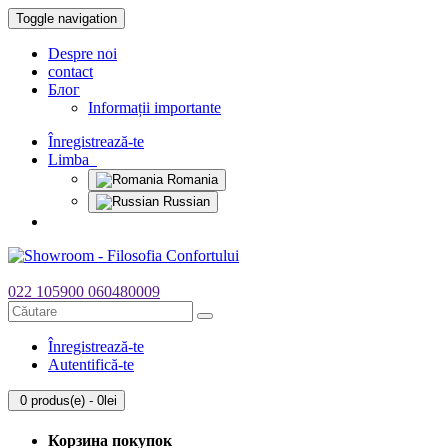
Toggle navigation
Despre noi
contact
Блог
Informații importante
Înregistrează-te
Limba
Romania
Russian
022 105900
060480009
Înregistrează-te
Autentifică-te
0 produs(e) - 0lei
Корзина покупок