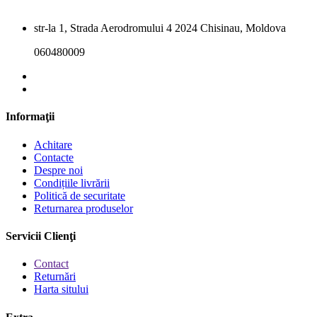
str-la 1, Strada Aerodromului 4 2024 Chisinau, Moldova
060480009
Informaţii
Achitare
Contacte
Despre noi
Condițiile livrării
Politică de securitate
Returnarea produselor
Servicii Clienţi
Contact
Returnări
Harta sitului