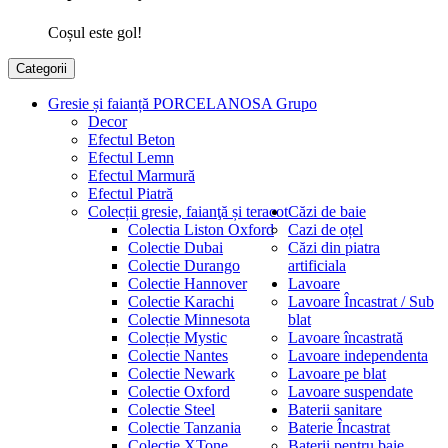
Coșul este gol!
Categorii
Gresie și faianță PORCELANOSA Grupo
Decor
Efectul Beton
Efectul Lemn
Efectul Marmură
Efectul Piatră
Colecții gresie, faianţă și teracot
Căzi de baie
Colectia Liston Oxford
Cazi de oțel
Colectie Dubai
Căzi din piatra
Colectie Durango
artificiala
Colectie Hannover
Lavoare
Colectie Karachi
Lavoare Încastrat / Sub
Colectie Minnesota
blat
Colecție Mystic
Lavoare încastrată
Colectie Nantes
Lavoare independenta
Colectie Newark
Lavoare pe blat
Colectie Oxford
Lavoare suspendate
Colectie Steel
Baterii sanitare
Colectie Tanzania
Baterie Încastrat
Colectie XTone
Baterii pentru baie