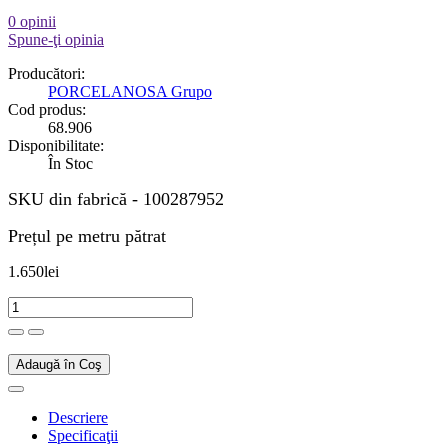
0 opinii
Spune-ţi opinia
Producători:
PORCELANOSA Grupo
Cod produs:
68.906
Disponibilitate:
În Stoc
SKU din fabrică
-
100287952
Prețul pe metru pătrat
1.650lei
Adaugă în Coş
Descriere
Specificaţii