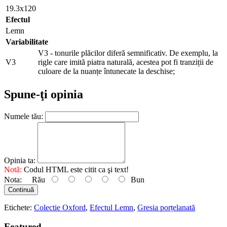
19.3x120
Efectul
Lemn
Variabilitate
V3 - tonurile plăcilor diferă semnificativ. De exemplu, la
V3
rigle care imită piatra naturală, acestea pot fi tranziții de
culoare de la nuanțe întunecate la deschise;
Spune-ţi opinia
Numele tău:
Opinia ta:
Notă:
Codul HTML este citit ca şi text!
Nota:
Rău
Bun
Continuă
Etichete:
Colectie Oxford
,
Efectul Lemn
,
Gresia porțelanată
Featured