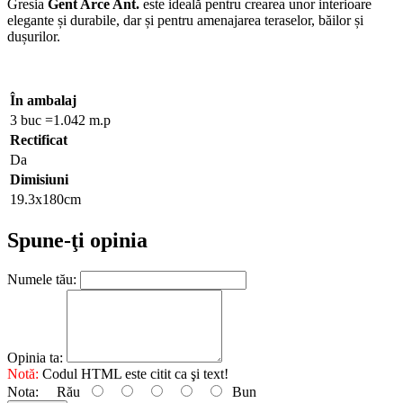
Gresia
Gent Arce Ant.
este ideală pentru crearea unor interioare
elegante și durabile, dar și pentru amenajarea teraselor, băilor și
dușurilor.
În ambalaj
3 buc =1.042 m.p
Rectificat
Da
Dimisiuni
19.3х180cm
Spune-ţi opinia
Numele tău:
Opinia ta:
Notă:
Codul HTML este citit ca şi text!
Nota:
Rău
Bun