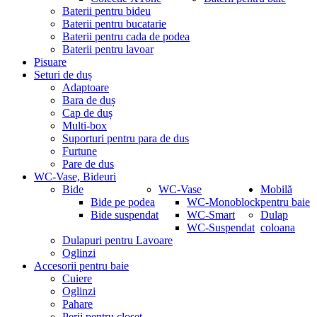
Baterii pentru bideu
Baterii pentru bucatarie
Baterii pentru cada de podea
Baterii pentru lavoar
Pisuare
Seturi de duș
Adaptoare
Bara de duș
Cap de duș
Multi-box
Suporturi pentru para de dus
Furtune
Pare de dus
WC-Vase, Bideuri
Bide
WC-Vase
Mobilă
Bide pe podea
WC-Monoblock
pentru baie
Bide suspendat
WC-Smart
Dulap
WC-Suspendat
coloana
Dulapuri pentru Lavoare
Oglinzi
Accesorii pentru baie
Cuiere
Oglinzi
Pahare
Perii pentru closet