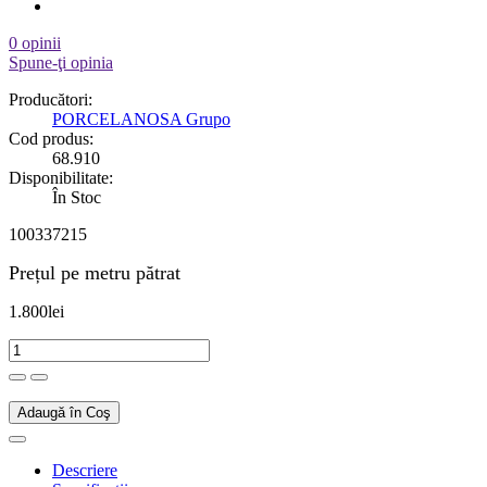
0 opinii
Spune-ţi opinia
Producători:
PORCELANOSA Grupo
Cod produs:
68.910
Disponibilitate:
În Stoc
100337215
Prețul pe metru pătrat
1.800lei
Adaugă în Coş
Descriere