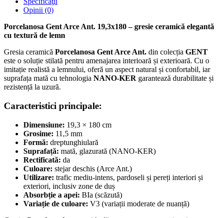
Specificaţii
Opinii (0)
Porcelanosa Gent Arce Ant. 19,3x180 – gresie ceramică elegantă
cu textură de lemn
Gresia ceramică
Porcelanosa Gent Arce Ant.
din colecția
GENT
este o soluție stilată pentru amenajarea interioară și exterioară. Cu o
imitație realistă a lemnului, oferă un aspect natural și confortabil, iar
suprafața mată cu tehnologia
NANO-KER
garantează durabilitate și
rezistență la uzură.
Caracteristici principale:
Dimensiune:
19,3 × 180 cm
Grosime:
11,5 mm
Formă:
dreptunghiulară
Suprafață:
mată, glazurată (NANO-KER)
Rectificată:
da
Culoare:
stejar deschis (Arce Ant.)
Utilizare:
trafic mediu-intens, pardoseli și pereți interiori și
exteriori, inclusiv zone de duș
Absorbție a apei:
BIa (scăzută)
Variație de culoare:
V3 (variații moderate de nuanță)