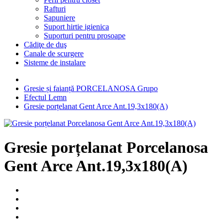
Rafturi
Sapuniere
Suport hirtie igienica
Suporturi pentru prosoape
Cădiţe de duş
Canale de scurgere
Sisteme de instalare
Gresie și faianță PORCELANOSA Grupo
Efectul Lemn
Gresie porțelanat Gent Arce Ant.19,3x180(A)
Gresie porțelanat Porcelanosa
Gent Arce Ant.19,3x180(A)