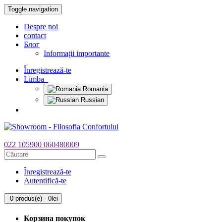
Toggle navigation
Despre noi
contact
Блог
Informații importante
Înregistrează-te
Limba
Romania
Russian
022 105900
060480009
Înregistrează-te
Autentifică-te
0 produs(e) - 0lei
Корзина покупок