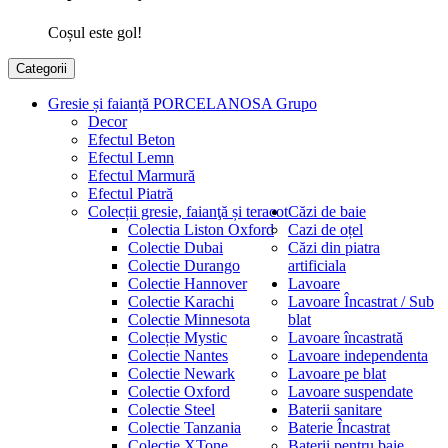
Coșul este gol!
Categorii
Gresie și faianță PORCELANOSA Grupo
Decor
Efectul Beton
Efectul Lemn
Efectul Marmură
Efectul Piatră
Colecții gresie, faianţă și teracot
Căzi de baie
Colectia Liston Oxford
Cazi de oțel
Colectie Dubai
Căzi din piatra
Colectie Durango
artificiala
Colectie Hannover
Lavoare
Colectie Karachi
Lavoare Încastrat / Sub
Colectie Minnesota
blat
Colecție Mystic
Lavoare încastrată
Colectie Nantes
Lavoare independenta
Colectie Newark
Lavoare pe blat
Colectie Oxford
Lavoare suspendate
Colectie Steel
Baterii sanitare
Colectie Tanzania
Baterie Încastrat
Colectie XTone
Baterii pentru baie