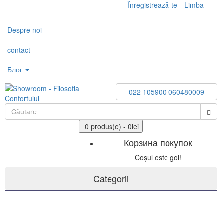
Înregistrează-te
Limba
Toggle
navigation
Despre noi
contact
Блог
022 105900
060480009
0 produs(e) - 0lei
Корзина покупок
Coșul este gol!
Categorii
Gresie și faianță PORCELANOSA Grupo