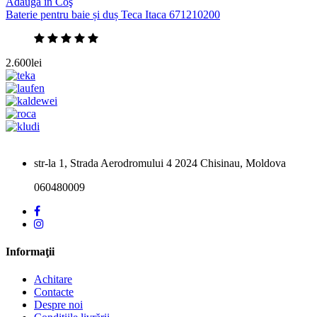
Adaugă în Coş
Baterie pentru baie și duș Teca Itaca 671210200
2.600lei
str-la 1, Strada Aerodromului 4 2024 Chisinau, Moldova
060480009
Informaţii
Achitare
Contacte
Despre noi