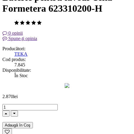
Formetera 623310200-H
0 opinii
Spune-ţi opinia
Producători:
TEKA
Cod produs:
7.845
Disponibilitate:
În Stoc
2.870lei
Adaugă în Coş