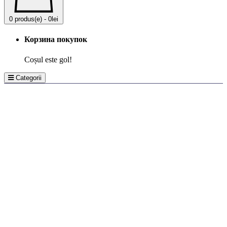
0 produs(e) - 0lei
Корзина покупок
Coșul este gol!
Categorii
Gresie și faianță PORCELANOSA Grupo
Căzi de baie
Lavoare
Baterii sanitare
Pisuare
Seturi de duș
WC-Vase, Bideuri