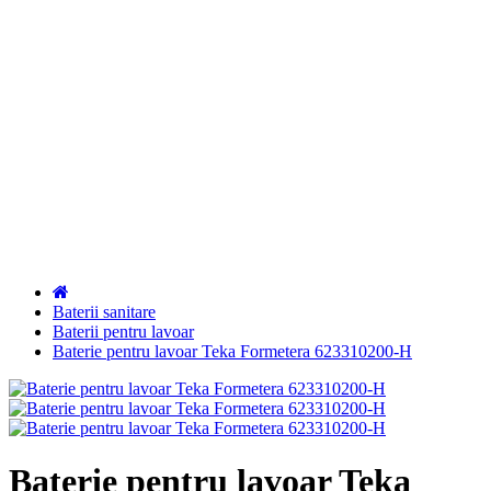
Mobilă pentru baie
Accesorii pentru baie
Cădiţe de duş
Canale de scurgere
Sisteme de instalare
Baterii sanitare
Baterii pentru lavoar
Baterie pentru lavoar Teka Formetera 623310200-H
Baterie pentru lavoar Teka