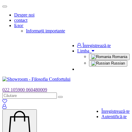
Toggle
navigation
Despre noi
contact
Блог
Informații importante
Înregistrează-te
Limba
Romania
Russian
022 105900
060480009
Înregistrează-te
Autentifică-te