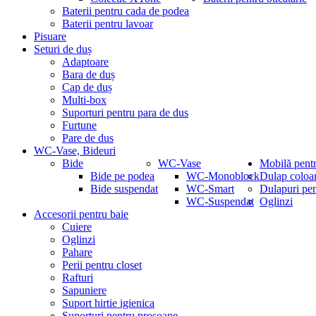
Baterii pentru cada de podea
Baterii pentru lavoar
Pisuare
Seturi de duș
Adaptoare
Bara de duș
Cap de duș
Multi-box
Suporturi pentru para de dus
Furtune
Pare de dus
WC-Vase, Bideuri
Bide
WC-Vase
Mobilă pentr
Bide pe podea
WC-Monoblock
Dulap coloa
Bide suspendat
WC-Smart
Dulapuri pe
WC-Suspendat
Oglinzi
Accesorii pentru baie
Cuiere
Oglinzi
Pahare
Perii pentru closet
Rafturi
Sapuniere
Suport hirtie igienica
Suporturi pentru prosoape