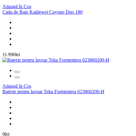
Adaugă în Coş
Cada de Baie Kaldewei Cayono Duo 180
11.990lei
Adaugă în Coş
Baterie pentru lavoar Teka Formentera 623860200-H
0lei