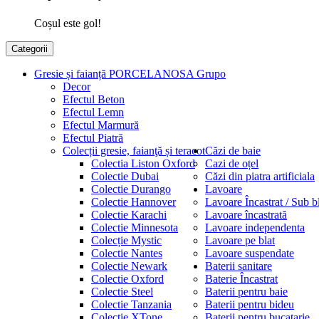
Coșul este gol!
Categorii
Gresie și faianță PORCELANOSA Grupo
Decor
Efectul Beton
Efectul Lemn
Efectul Marmură
Efectul Piatră
Colecții gresie, faianţă și teracot
Căzi de baie
Colectia Liston Oxford
Cazi de oțel
Colectie Dubai
Căzi din piatra artificiala
Colectie Durango
Lavoare
Colectie Hannover
Lavoare Încastrat / Sub b
Colectie Karachi
Lavoare încastrată
Colectie Minnesota
Lavoare independenta
Colecție Mystic
Lavoare pe blat
Colectie Nantes
Lavoare suspendate
Colectie Newark
Baterii sanitare
Colectie Oxford
Baterie Încastrat
Colectie Steel
Baterii pentru baie
Colectie Tanzania
Baterii pentru bideu
Colectie XTone
Baterii pentru bucatarie