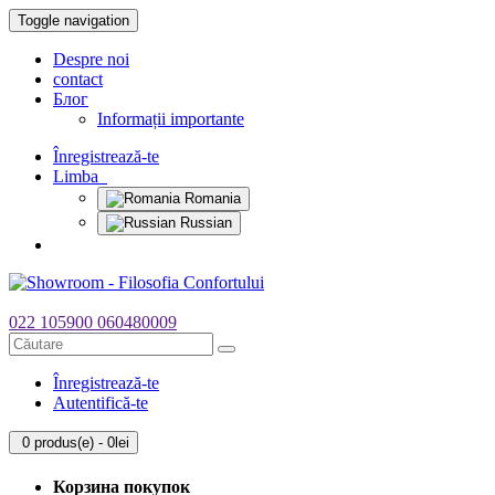
Toggle navigation
Despre noi
contact
Блог
Informații importante
Înregistrează-te
Limba
Romania
Russian
022 105900
060480009
Înregistrează-te
Autentifică-te
0 produs(e) - 0lei
Корзина покупок