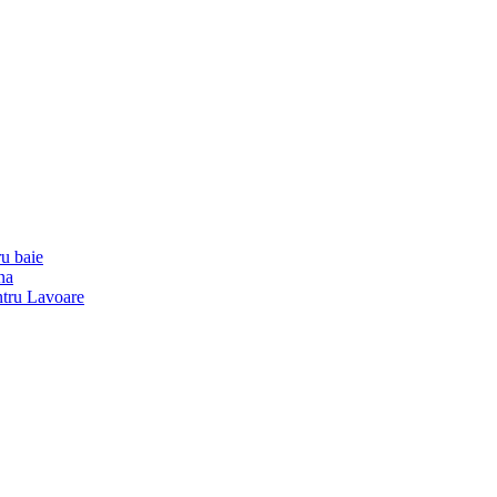
u baie
na
ntru Lavoare