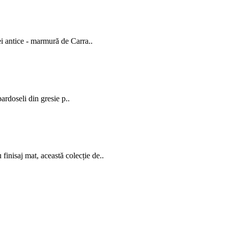
i antice - marmură de Carra..
 pardoseli din gresie p..
inisaj mat, această colecție de..