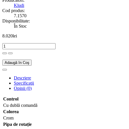
Producători:
Kludi
Cod produs:
7.1570
Disponibilitate:
În Stoc
8.020lei
Adaugă în Coş
Descriere
Specificaţii
Opinii (0)
Control
Cu dublă comandă
Colorea
Crom
Pipa de rotație