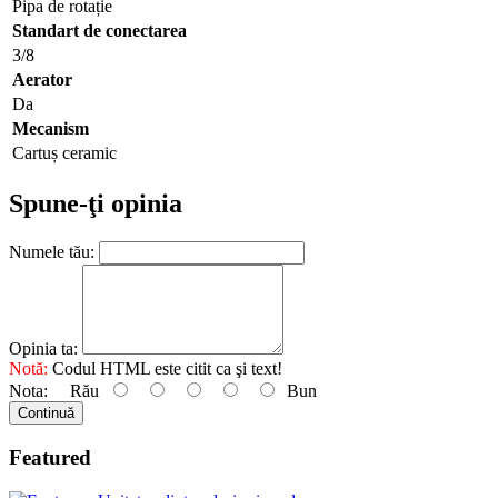
Pipa de rotație
Standart de conectarea
3/8
Aerator
Da
Mecanism
Cartuș ceramic
Spune-ţi opinia
Numele tău:
Opinia ta:
Notă:
Codul HTML este citit ca şi text!
Nota:
Rău
Bun
Continuă
Featured