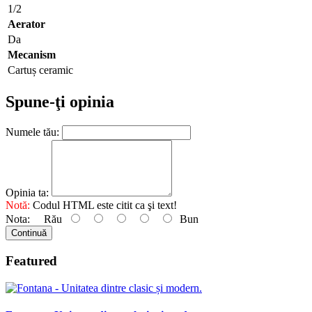
1/2
Aerator
Da
Mecanism
Cartuș ceramic
Spune-ţi opinia
Numele tău:
Opinia ta:
Notă:
Codul HTML este citit ca şi text!
Nota:
Rău
Bun
Continuă
Featured