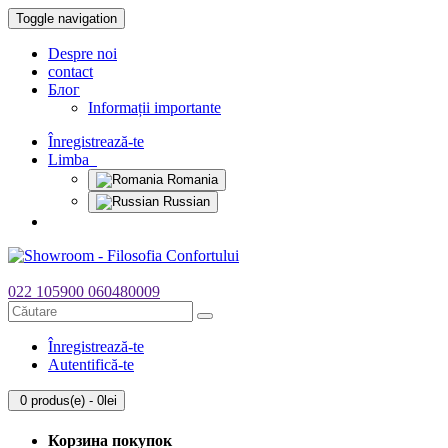
Toggle navigation
Despre noi
contact
Блог
Informații importante
Înregistrează-te
Limba
Romania
Russian
022 105900
060480009
Înregistrează-te
Autentifică-te
0 produs(e) - 0lei
Корзина покупок