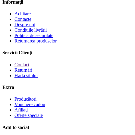
Informaţii
Achitare
Contacte
Despre noi
Condițiile livrării
Politică de securitate
Returnarea produselor
Servicii Clienţi
Contact
Returnări
Harta sitului
Extra
Producători
Vouchere cadou
Afiliaţi
Oferte speciale
Add to social