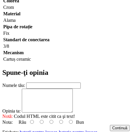
Colorea
Crom
Material
Alama
Pipa de rotație
Fix
Standart de conectarea
3/8
Mecanism
Cartuș ceramic
Spune-ţi opinia
Numele tău:
Opinia ta:
Notă:
Codul HTML este citit ca şi text!
Nota:
Rău
Bun
Continuă