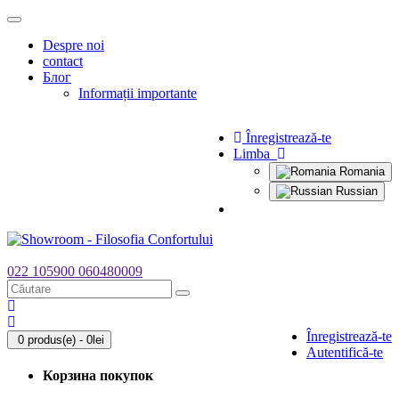
Toggle
navigation
Despre noi
contact
Блог
Informații importante
Înregistrează-te
Limba
Romania
Russian
022 105900
060480009
Înregistrează-te
0 produs(e) - 0lei
Autentifică-te
Корзина покупок