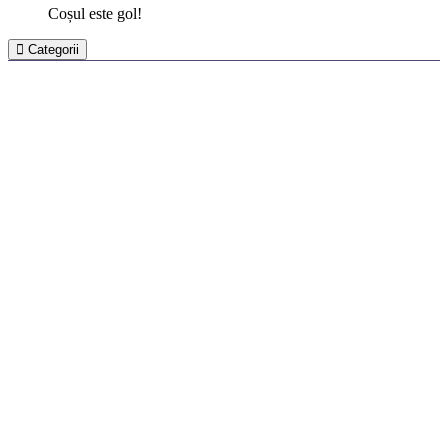
Coșul este gol!
Categorii
Gresie și faianță PORCELANOSA Grupo
Căzi de baie
Lavoare
Baterii sanitare
Pisuare
Seturi de duș
WC-Vase, Bideuri
Mobilă pentru baie
Accesorii pentru baie