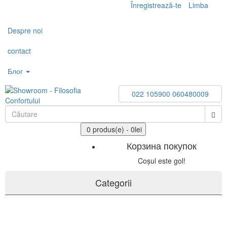
Înregistrează-te
Limba
Toggle
navigation
Despre noi
contact
Блог
022 105900
060480009
0 produs(e) - 0lei
Корзина покупок
Coșul este gol!
Categorii
Gresie și faianță PORCELANOSA Grupo