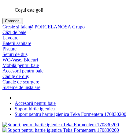
Coșul este gol!
Categorii
Gresie și faianță PORCELANOSA Grupo
Căzi de baie
Lavoare
Baterii sanitare
Pisuare
Seturi de duș
WC-Vase, Bideuri
Mobilă pentru baie
Accesorii pentru baie
Cădiţe de duş
Canale de scurgere
Sisteme de instalare
Accesorii pentru baie
Suport hirtie igienica
Suport pentru hartie igienica Teka Formentera 170830200