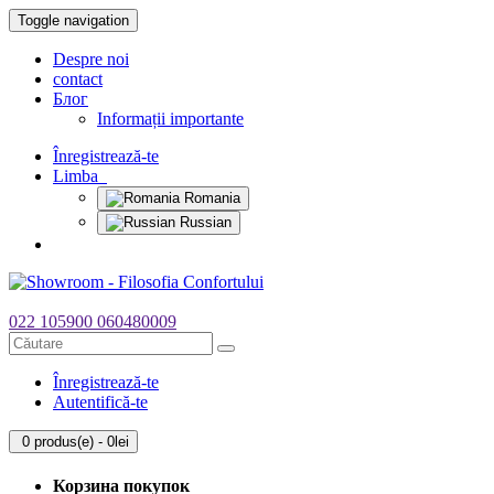
Toggle navigation
Despre noi
contact
Блог
Informații importante
Înregistrează-te
Limba
Romania
Russian
022 105900
060480009
Înregistrează-te
Autentifică-te
0 produs(e) - 0lei
Корзина покупок