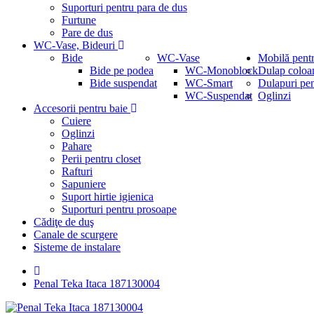
Suporturi pentru para de dus
Furtune
Pare de dus
WC-Vase, Bideuri
Bide
WC-Vase
Mobilă pent
Bide pe podea
WC-Monoblock
Dulap coloa
Bide suspendat
WC-Smart
Dulapuri pe
WC-Suspendat
Oglinzi
Accesorii pentru baie
Cuiere
Oglinzi
Pahare
Perii pentru closet
Rafturi
Sapuniere
Suport hirtie igienica
Suporturi pentru prosoape
Cădiţe de duş
Canale de scurgere
Sisteme de instalare
Penal Teka Itaca 187130004