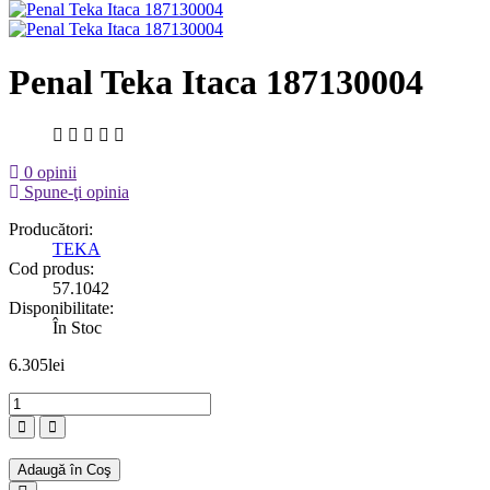
Penal Teka Itaca 187130004
0 opinii
Spune-ţi opinia
Producători:
TEKA
Cod produs:
57.1042
Disponibilitate:
În Stoc
6.305lei
Adaugă în Coş