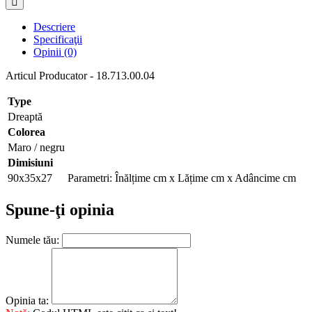
Descriere
Specificaţii
Opinii (0)
Articul Producator - 18.713.00.04
Type
Dreaptă
Colorea
Maro / negru
Dimisiuni
90х35х27
Parametri: Înălțime cm x Lățime cm x Adâncime cm
Spune-ţi opinia
Numele tău:
Opinia ta: