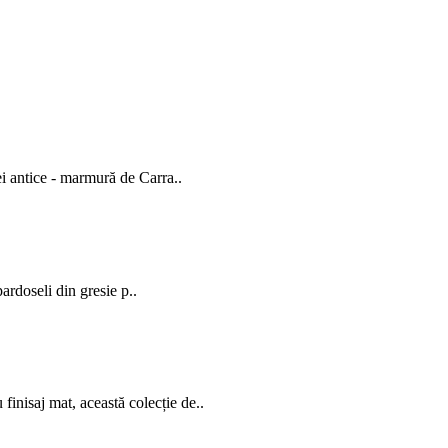
i antice - marmură de Carra..
 pardoseli din gresie p..
inisaj mat, această colecție de..