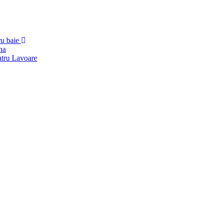
ru baie
na
ntru Lavoare