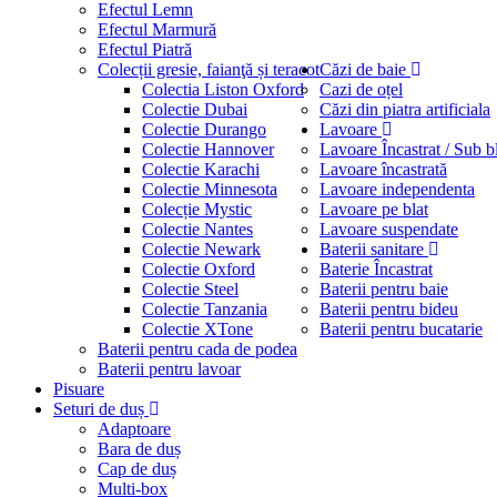
Efectul Lemn
Efectul Marmură
Efectul Piatră
Colecții gresie, faianţă și teracot
Căzi de baie
Colectia Liston Oxford
Cazi de oțel
Colectie Dubai
Căzi din piatra artificiala
Colectie Durango
Lavoare
Colectie Hannover
Lavoare Încastrat / Sub b
Colectie Karachi
Lavoare încastrată
Colectie Minnesota
Lavoare independenta
Colecție Mystic
Lavoare pe blat
Colectie Nantes
Lavoare suspendate
Colectie Newark
Baterii sanitare
Colectie Oxford
Baterie Încastrat
Colectie Steel
Baterii pentru baie
Colectie Tanzania
Baterii pentru bideu
Colectie XTone
Baterii pentru bucatarie
Baterii pentru cada de podea
Baterii pentru lavoar
Pisuare
Seturi de duș
Adaptoare
Bara de duș
Cap de duș
Multi-box