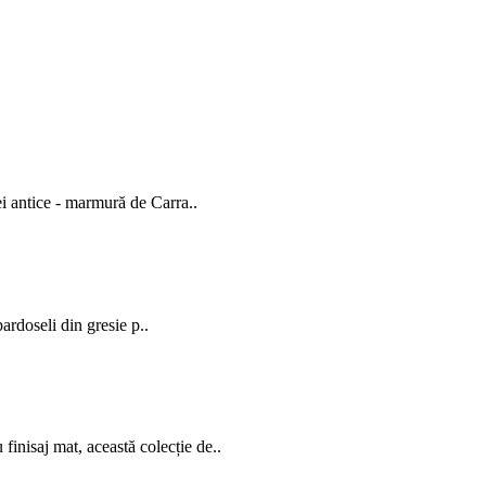
i antice - marmură de Carra..
 pardoseli din gresie p..
inisaj mat, această colecție de..