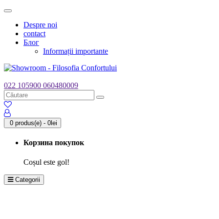
Toggle
navigation
Despre noi
contact
Блог
Informații importante
022 105900
060480009
0 produs(e) - 0lei
Корзина покупок
Coșul este gol!
Categorii
Gresie și faianță PORCELANOSA Grupo
Căzi de baie