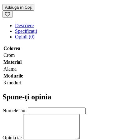
Adaugă în Coş
Descriere
Specificaţii
Opinii (0)
Colorea
Crom
Material
Alama
Modurile
3 moduri
Spune-ţi opinia
Numele tău:
Opinia ta: