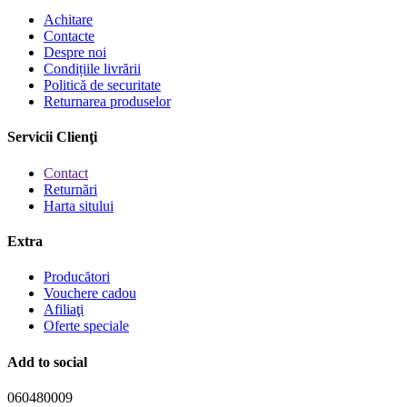
Achitare
Contacte
Despre noi
Condițiile livrării
Politică de securitate
Returnarea produselor
Servicii Clienţi
Contact
Returnări
Harta sitului
Extra
Producători
Vouchere cadou
Afiliaţi
Oferte speciale
Add to social
060480009