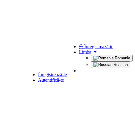
Înregistrează-te
Limba
Romania
Russian
Înregistrează-te
Autentifică-te
WC-Vase, Bideuri
Mobilă pentru baie