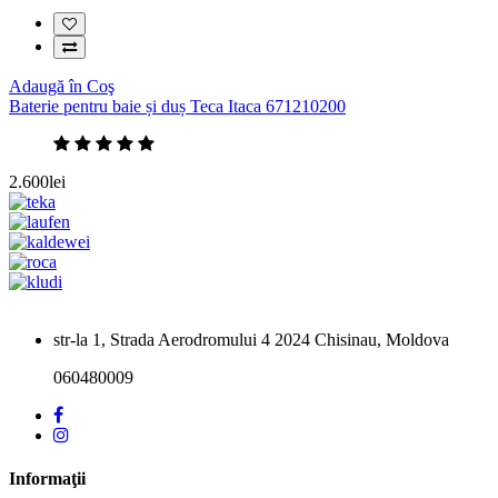
Adaugă în Coş
Baterie pentru baie și duș Teca Itaca 671210200
2.600lei
str-la 1, Strada Aerodromului 4 2024 Chisinau, Moldova
060480009
Informaţii