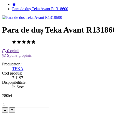
Para de duș Teka Avant R1318600
Para de duș Teka Avant R13186
0 opinii
Spune-ţi opinia
Producători:
TEKA
Cod produs:
7.1197
Disponibilitate:
În Stoc
780lei