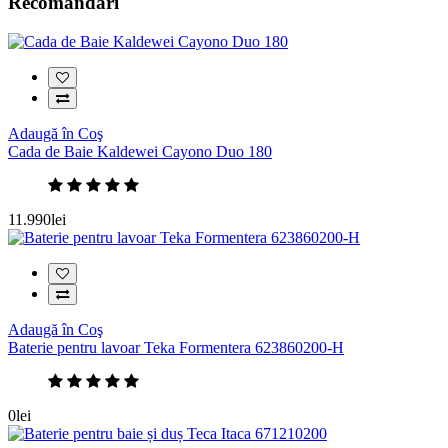
Recomandări
Adaugă în Coş
Cada de Baie Kaldewei Cayono Duo 180
11.990lei
Adaugă în Coş
Baterie pentru lavoar Teka Formentera 623860200-H
0lei