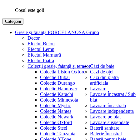
Coșul este gol!
Categorii
Gresie și faianță PORCELANOSA Grupo
Decor
Efectul Beton
Efectul Lemn
Efectul Marmură
Efectul Piatră
Colecții gresie, faianţă și teracot
Căzi de baie
Colectia Liston Oxford
Cazi de oțel
Colectie Dubai
Căzi din piatra
Colectie Durango
artificiala
Colectie Hannover
Lavoare
Colectie Karachi
Lavoare Încastrat / Sub
Colectie Minnesota
blat
Colecție Mystic
Lavoare încastrată
Colectie Nantes
Lavoare independenta
Colectie Newark
Lavoare pe blat
Colectie Oxford
Lavoare suspendate
Colectie Steel
Baterii sanitare
Colectie Tanzania
Baterie Încastrat
Colectie XTone
Baterii pentru baie