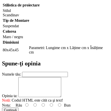
Stilistica de proiectare
Stilul
Scandinav
Tip de Montare
Suspendat
Colorea
Maro / negru
Dimisiuni
Parametri: Lungime cm x Lățime cm x Înălțime
80х45х45
cm
Spune-ţi opinia
Numele tău:
Opinia ta:
Notă:
Codul HTML este citit ca şi text!
Nota:
Rău
Bun
Continuă