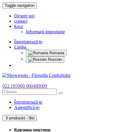
Toggle navigation
Despre noi
contact
Блог
Informații importante
Înregistrează-te
Limba
Romania
Russian
022 105900
060480009
Înregistrează-te
Autentifică-te
0 produs(e) - 0lei
Корзина покупок