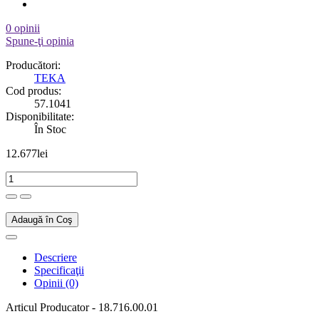
0 opinii
Spune-ţi opinia
Producători:
TEKA
Cod produs:
57.1041
Disponibilitate:
În Stoc
12.677lei
Adaugă în Coş
Descriere
Specificaţii
Opinii (0)
Articul Producator - 18.716.00.01