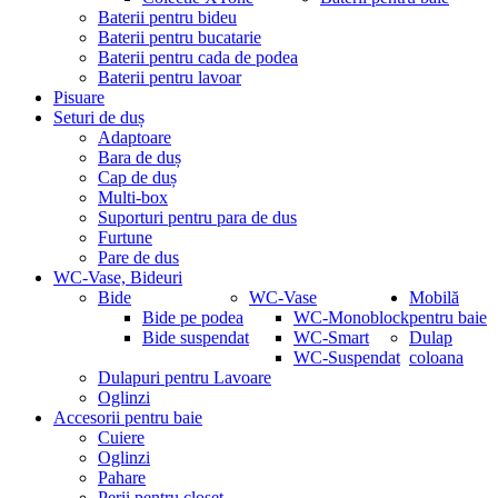
Baterii pentru bideu
Baterii pentru bucatarie
Baterii pentru cada de podea
Baterii pentru lavoar
Pisuare
Seturi de duș
Adaptoare
Bara de duș
Cap de duș
Multi-box
Suporturi pentru para de dus
Furtune
Pare de dus
WC-Vase, Bideuri
Bide
WC-Vase
Mobilă
Bide pe podea
WC-Monoblock
pentru baie
Bide suspendat
WC-Smart
Dulap
WC-Suspendat
coloana
Dulapuri pentru Lavoare
Oglinzi
Accesorii pentru baie
Cuiere
Oglinzi
Pahare
Perii pentru closet