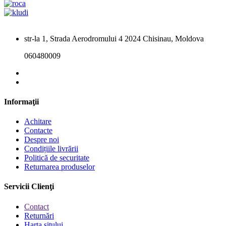
str-la 1, Strada Aerodromului 4 2024 Chisinau, Moldova
060480009
Informaţii
Achitare
Contacte
Despre noi
Condițiile livrării
Politică de securitate
Returnarea produselor
Servicii Clienţi
Contact
Returnări
Harta sitului