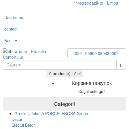
Înregistrează-te
Limba
Toggle
navigation
Despre noi
contact
Блог
022 105900
060480009
0 produs(e) - 0lei
Корзина покупок
Coșul este gol!
Categorii
Gresie și faianță PORCELANOSA Grupo
Decor
Efectul Beton